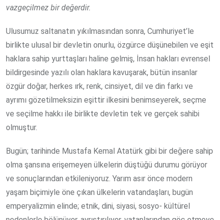
vazgeçilmez bir değerdir.
Ulusumuz saltanatın yıkılmasından sonra, Cumhuriyet’le
birlikte ulusal bir devletin onurlu, özgürce düşünebilen ve eşit
haklara sahip yurttaşları haline gelmiş, İnsan hakları evrensel
bildirgesinde yazılı olan haklara kavuşarak, bütün insanlar
özgür doğar, herkes ırk, renk, cinsiyet, dil ve din farkı ve
ayrımı gözetilmeksizin eşittir ilkesini benimseyerek, seçme
ve seçilme hakkı ile birlikte devletin tek ve gerçek sahibi
olmuştur.
Bugün; tarihinde Mustafa Kemal Atatürk gibi bir değere sahip
olma şansına erişemeyen ülkelerin düştüğü durumu görüyor
ve sonuçlarından etkileniyoruz. Yarım asır önce modern
yaşam biçimiyle öne çıkan ülkelerin vatandaşları, bugün
emperyalizmin elinde; etnik, dini, siyasi, sosyo- kültürel
nedenlerle bölünüyor, ayrıştırılıyor, vatanlarından göç etmeye