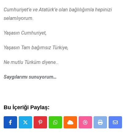
Cumhuriyet’e ve Atatürk’e olan bağlılığımla hepinizi
selamlıyorum.
Yaşasın Cumhuriyet,
Yaşasın Tam bağımsız Türkiye,
Ne mutlu Türküm diyene…
Saygılarımı sunuyorum…
Bu İçeriği Paylaş:
Pinterest
Whatsapp
Cloud
StumbleUpon
Print
Share
via