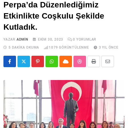
Perpa’da Düzenlediğimiz
Etkinlikte Coşkulu Şekilde
Kutladık.
YAZAR
ADMIN
EKIM 30, 2023
0
YORUMLAR
5 DAKIKA OKUMA
1079
GÖRÜNTÜLENME
3 YIL ÖNCE
Pinterest
Whatsapp
Cloud
StumbleUpon
Print
Share
via
Email