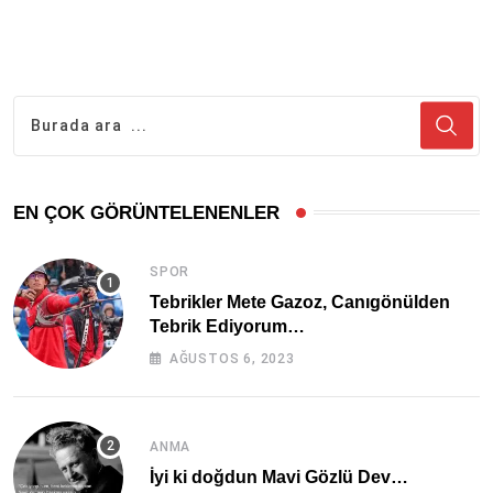
EN ÇOK GÖRÜNTELENENLER
SPOR
Tebrikler Mete Gazoz, Canıgönülden
Tebrik Ediyorum…
AĞUSTOS 6, 2023
ANMA
İyi ki doğdun Mavi Gözlü Dev…