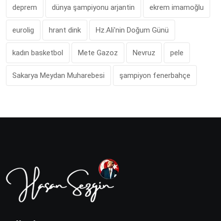
deprem
dünya şampiyonu arjantin
ekrem imamoğlu
eurolig
hrant dink
Hz.Ali'nin Doğum Günü
kadın basketbol
Mete Gazoz
Nevruz
pele
Sakarya Meydan Muharebesi
şampiyon fenerbahçe