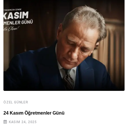
ÖZEL GÜNLER
A
24 Kasım Öğretmenler Günü
1
KASIM 24, 2025