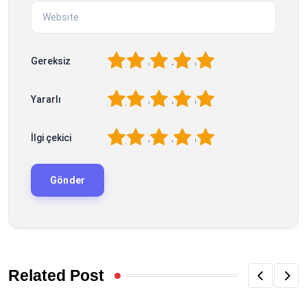
1
2
3
4
5
Gereksiz
1
2
3
4
5
Yararlı
1
2
3
4
5
İlgi çekici
Related Post