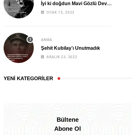
İyi ki doğdun Mavi Gözlü Dev…
OCAK 15, 2023
ANMA
Şehit Kubilay’ı Unutmadık
ARALIK 23, 2022
YENİ KATEGORİLER
Bültene
Abone Ol