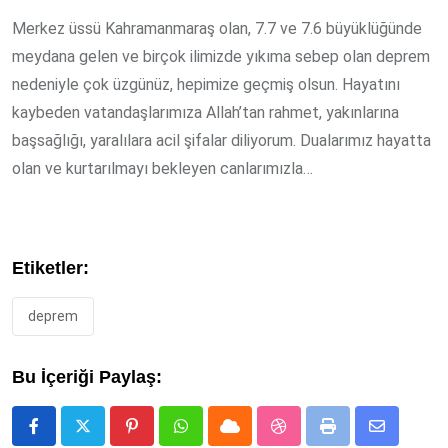
Merkez üssü Kahramanmaraş olan, 7.7 ve 7.6 büyüklüğünde
meydana gelen ve birçok ilimizde yıkıma sebep olan deprem
nedeniyle çok üzgünüz, hepimize geçmiş olsun.
Hayatını
kaybeden vatandaşlarımıza Allah’tan rahmet, yakınlarına
başsağlığı, yaralılara acil şifalar diliyorum.
Dualarımız hayatta
olan ve kurtarılmayı bekleyen canlarımızla…
Etiketler:
deprem
Bu İçeriği Paylaş:
Pinterest
Whatsapp
Cloud
StumbleUpon
Print
Share