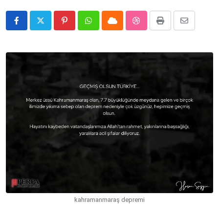
Pinterest
Whatsapp
Cloud
StumbleUpon
Print
Share
via
Email
kahramanmaraş depremi