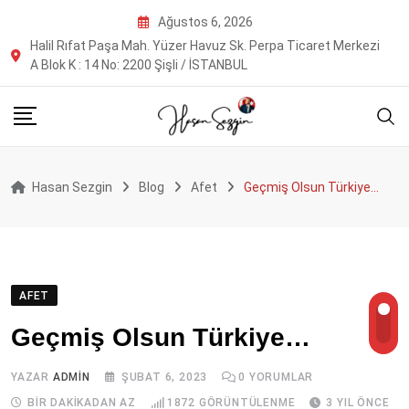
Skip
Ağustos 6, 2026
to
Halil Rıfat Paşa Mah. Yüzer Havuz Sk. Perpa Ticaret Merkezi
content
A Blok K : 14 No: 2200 Şişli / İSTANBUL
Hasan Sezgin
Blog
Afet
Geçmiş Olsun Türkiye…
AFET
Geçmiş Olsun Türkiye…
YAZAR
ADMIN
ŞUBAT 6, 2023
0
YORUMLAR
BIR DAKIKADAN AZ
1872
GÖRÜNTÜLENME
3 YIL ÖNCE