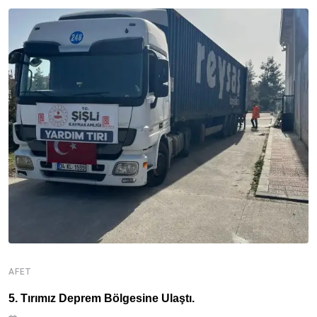
AFET
A
5. Tırımız Deprem Bölgesine Ulaştı.
3