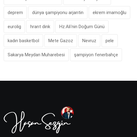
deprem
dünya şampiyonu arjantin
ekrem imamoğlu
eurolig
hrant dink
Hz.Ali'nin Doğum Günü
kadın basketbol
Mete Gazoz
Nevruz
pele
Sakarya Meydan Muharebesi
şampiyon fenerbahçe