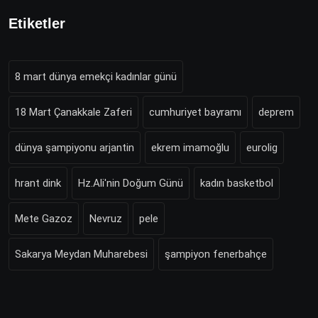
Etiketler
8 mart dünya emekçi kadınlar günü
18 Mart Çanakkale Zaferi
cumhuriyet bayramı
deprem
dünya şampiyonu arjantin
ekrem imamoğlu
eurolig
hrant dink
Hz.Ali'nin Doğum Günü
kadın basketbol
Mete Gazoz
Nevruz
pele
Sakarya Meydan Muharebesi
şampiyon fenerbahçe