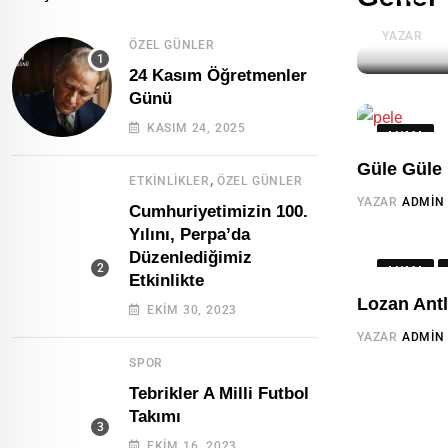
YAZAR
AD
ÖZEL GÜNLER
24 Kasım Öğretmenler
Günü
KASIM 24, 2025
ANMA
Güle Güle
,
ETKINLIKLER
ÖZEL GÜNLER
YAZAR
ADMIN
Cumhuriyetimizin 100.
Yılını, Perpa’da
Düzenlediğimiz
ANMA
Etkinlikte
Lozan Ant
EKIM 30, 2023
YAZAR
ADMIN
SPOR
Tebrikler A Milli Futbol
Takımı
EKIM 16, 2023