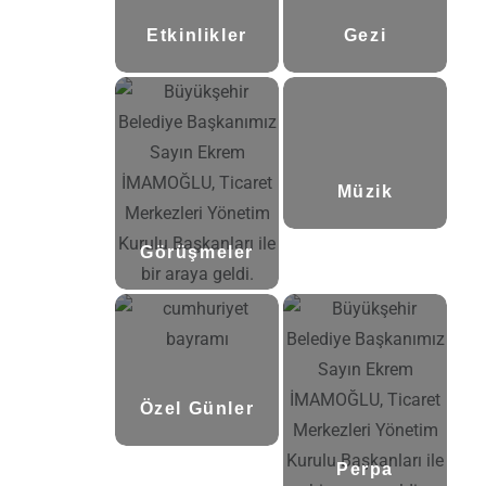
Etkinlikler
Gezi
(8)
(1)
Müzik
Görüşmeler
(1)
(2)
Özel Günler
Perpa
(10)