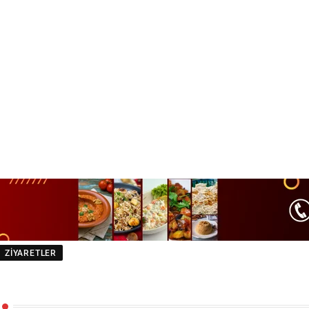
ZIYARETLER
aşkanı Ekrem İmamoğlu Perpa’yı Ziyare