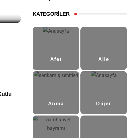
KATEGORİLER
Afet
Aile
(5)
(1)
Kutlu
Anma
Diğer
(11)
(2)