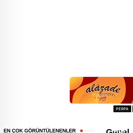
PERPA
İBB B
Genel
Etti
EN ÇOK GÖRÜNTÜLENENLER