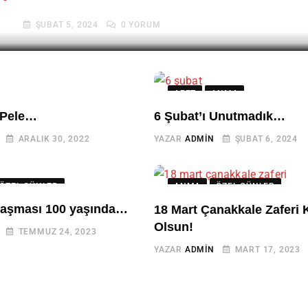
MIN
ŞUBAT 5, 2024
0
YORUM
AFET
ANMA
 Pele…
6 Şubat’ı Unutmadık…
ARALIK 30, 2022
YAZAR
ADMIN
ŞUBAT 6, 2024
ÖZEL GÜNLER
ANMA
ÖZEL GÜNLER
laşması 100 yaşında…
18 Mart Çanakkale Zaferi 
Olsun!
TEMMUZ 24, 2023
YAZAR
ADMIN
MART 17, 2023