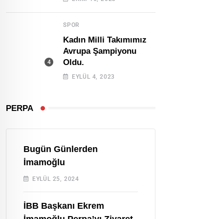
SPOR
Kadın Milli Takımımız
Avrupa Şampiyonu
Oldu.
EYLÜL 4, 2023
PERPA
Bugün Günlerden
İmamoğlu
EYLÜL 25, 2024
İBB Başkanı Ekrem
İmamoğlu Perpa’yı Ziyaret