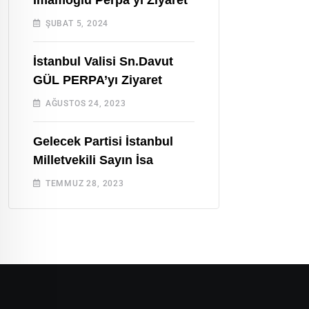
ŞUBAT 5, 2024
Türk Halk 
İstanbul Valisi Sn.Davut
İsmi Erdal
GÜL PERPA’yı Ziyaret
ARALIK 5, 2
AĞUSTOS 24, 2023
Gelecek Partisi İstanbul
Milletvekili Sayın İsa
TEMMUZ 28, 2023