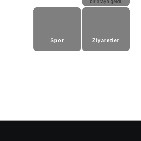
(5)
Spor
Ziyaretler
(6)
(8)