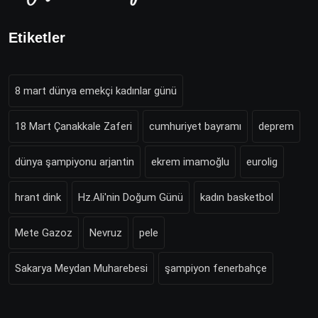
Etiketler
8 mart dünya emekçi kadınlar günü
18 Mart Çanakkale Zaferi
cumhuriyet bayramı
deprem
dünya şampiyonu arjantin
ekrem imamoğlu
eurolig
hrant dink
Hz.Ali'nin Doğum Günü
kadın basketbol
Mete Gazoz
Nevruz
pele
Sakarya Meydan Muharebesi
şampiyon fenerbahçe