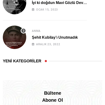
İyi ki doğdun Mavi Gözlü Dev…
OCAK 15, 2023
ANMA
Şehit Kubilay’ı Unutmadık
ARALIK 23, 2022
YENİ KATEGORİLER
Bültene
Abone Ol