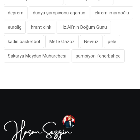
deprem
dünya şampiyonu arjantin
ekrem imamoğlu
eurolig
hrant dink
Hz.Ali'nin Doğum Günü
kadın basketbol
Mete Gazoz
Nevruz
pele
Sakarya Meydan Muharebesi
şampiyon fenerbahçe