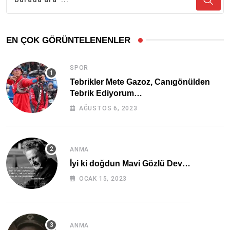
EN ÇOK GÖRÜNTELENENLER
SPOR
Tebrikler Mete Gazoz, Canıgönülden
Tebrik Ediyorum…
AĞUSTOS 6, 2023
ANMA
İyi ki doğdun Mavi Gözlü Dev…
OCAK 15, 2023
ANMA