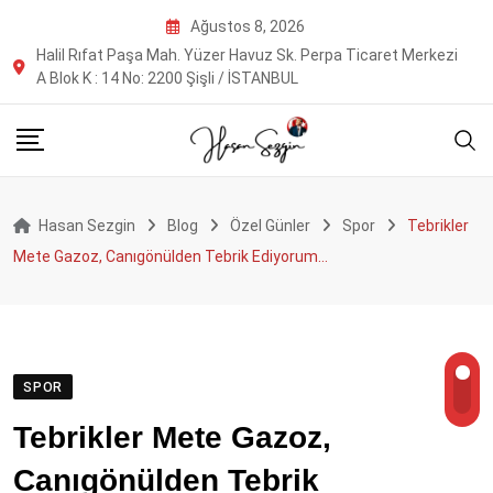
Skip
Ağustos 8, 2026
to
Halil Rıfat Paşa Mah. Yüzer Havuz Sk. Perpa Ticaret Merkezi
content
A Blok K : 14 No: 2200 Şişli / İSTANBUL
Hasan Sezgin
Blog
Özel Günler
Spor
Tebrikler
Mete Gazoz, Canıgönülden Tebrik Ediyorum…
SPOR
Tebrikler Mete Gazoz,
Canıgönülden Tebrik