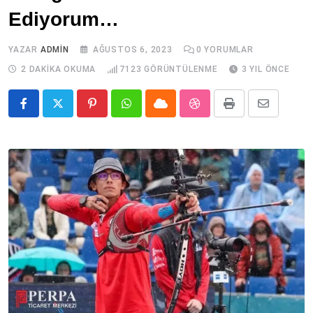
Ediyorum…
YAZAR
ADMIN
AĞUSTOS 6, 2023
0
YORUMLAR
2 DAKIKA OKUMA
7123
GÖRÜNTÜLENME
3 YIL ÖNCE
Pinterest
Whatsapp
Cloud
StumbleUpon
Print
Share
via
Email