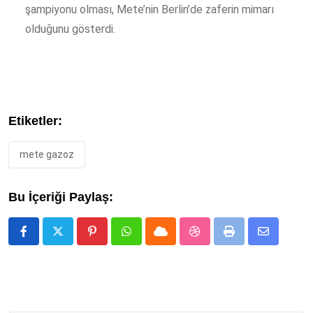
şampiyonu olması, Mete’nin Berlin’de zaferin mimarı
olduğunu gösterdi.
Etiketler:
mete gazoz
Bu İçeriği Paylaş:
Pinterest
Whatsapp
Cloud
StumbleUpon
Print
Share
via
Email