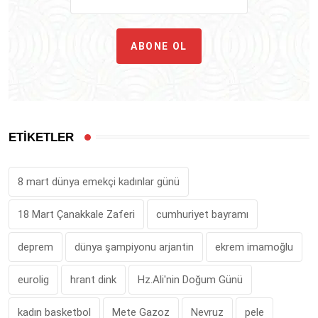
ABONE OL
ETİKETLER
8 mart dünya emekçi kadınlar günü
18 Mart Çanakkale Zaferi
cumhuriyet bayramı
deprem
dünya şampiyonu arjantin
ekrem imamoğlu
eurolig
hrant dink
Hz.Ali'nin Doğum Günü
kadın basketbol
Mete Gazoz
Nevruz
pele